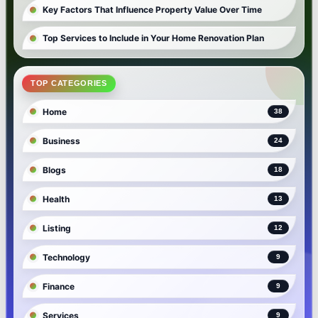
Key Factors That Influence Property Value Over Time
Top Services to Include in Your Home Renovation Plan
TOP CATEGORIES
Home
38
Business
24
Blogs
18
Health
13
Listing
12
Technology
9
Finance
9
Services
9