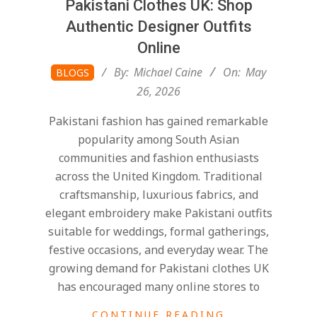
Pakistani Clothes UK: Shop
Authentic Designer Outfits
Online
2026-
By:
Michael Caine
On:
May
BLOGS
05-
26, 2026
26
Pakistani fashion has gained remarkable
popularity among South Asian
communities and fashion enthusiasts
across the United Kingdom. Traditional
craftsmanship, luxurious fabrics, and
elegant embroidery make Pakistani outfits
suitable for weddings, formal gatherings,
festive occasions, and everyday wear. The
growing demand for Pakistani clothes UK
has encouraged many online stores to
CONTINUE READING