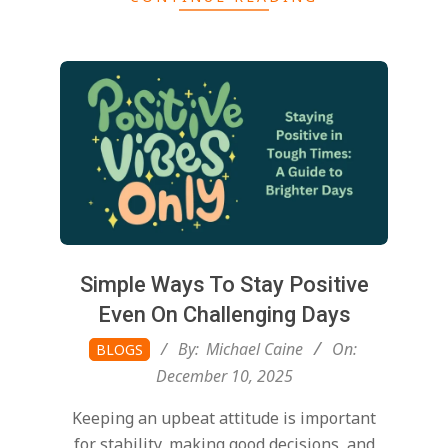
Simple Ways To Stay Positive
Even On Challenging Days
2025-
By:
Michael Caine
On:
BLOGS
12-
December 10, 2025
10
Keeping an upbeat attitude is important
for stability, making good decisions, and