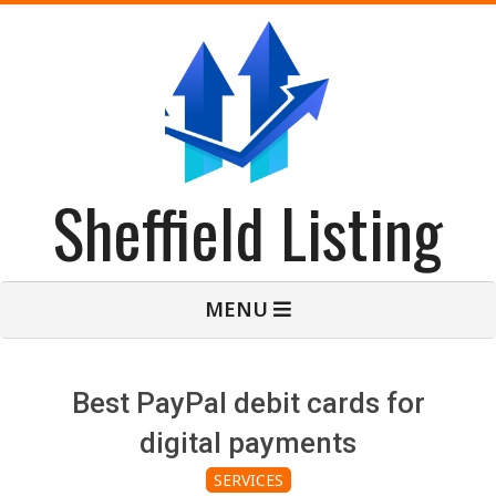
Skip
to
content
Sheffield Listing
Primary
MENU
Navigation
Menu
Best PayPal debit cards for
digital payments
SERVICES